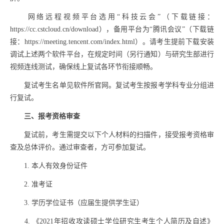
网络远程视频平台选用
“
科技云会
”
（下载链接：
https://cc.cstcloud.cn/download
），
备用平台为
“
腾讯会议
”
（下载链
接：
https://meeting.tencent.com/index.html
）
。请考生提前下载安装
调试上述两个软件平台，
在规定时间（另行通知）与研究生部进行
视频连线测试，确保线上复试各环节衔接顺畅。
复试考生名单见软件所官网。复试考生按报考学科专业分组进
行复试。
三、报考资格审查
复试前，考生需提交以下个人材料的扫描件，接受报考资格审
查及总体评价。通过审查者，方可参加复试。
1.
本人有效身份证件
2.
准考证
3.
学历学位证书（应届生提供学生证）
4.
《
2021
年招收攻读硕士学位研究生考生个人
简历及自述
》