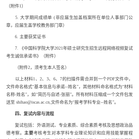
（附件
1
）
5.
大学期间
成绩单
(
非应届生加盖档案所在单位人事部门公
章，应届生盖学校教务部门章）
6.
主要获奖证书
7.
《中国科学院大学
2021
年硕士研究生招生远程网络视频复试
考生诚信承诺书》（附件）
（附件
2
，须考生本人签名）
以上材料
1
、
2
、
3
、
6
、
7
的扫描件需合并到一个
PDF
文件中，
文件命名格式
“
基本信息与承诺
--
姓名
”
，其他材料命名格式为
“
材料
名称
-
姓名
”
，如
“
简历与自述
-
张丽
”
。所有材料压缩成一个文件包发
送至
shihao@iscas.ac.cn
,
文件命名为
“
报考学科专业
--
姓名
”
。
四、复试内容与流程
复试包括：
外语测试
、专业素质、综合素质考核及思想政治品
德考察。
主要
考核考生对本学科专业理论知识和应用技能掌握程