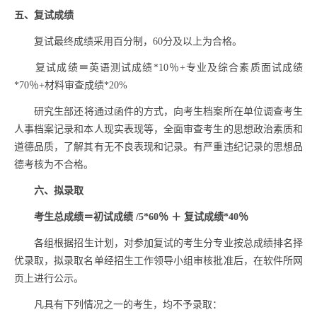
五、复试成绩
复试最终成绩采用百分制，
60
分及以上为合格。
复试成绩
＝
英语测试成绩
*10
％
+
专业及综合素质
面试成绩
*70
％
+
材料审查成绩
*20%
研究生部还将通过函件的方式，向考生档案所在单位调查考生
人事档案记录和本人现实表现等，全面审查考生的思想政治素质和
道德品质，了解其有无不良表现和记录。有严重违纪记录的思想品
德考核为不合格。
六、拟录取
考生总成绩＝初试成绩
/5*60
％ ＋ 复试成绩
*40
％
各组根据招生计划，对参加复试的考生分专业按总成绩排名择
优录取，拟录取名单经招生工作领导小组审核批准后，在软件所网
页上进行公示。
凡具有下列情况之一的考生，均不予录取：