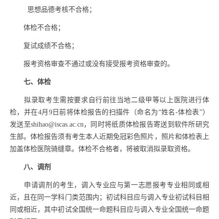
思想品德考核不合格；
体检不合格；
复试成绩不合格；
报考资格审查不通过或没有接受报考资格审查的。
七、体检
拟录取考生需按要求自行前往当地二级甲等以上医院进行体
检，并在
4
月
9
日前将体检报告的扫描件（命名为“姓名
-
体检表”）
发送至
shihao@iscas.ac.cn
，同时将纸质体检报告寄送到软件所研究
生部。体检报告须有考生本人近期免冠彩色照片，照片和体检表上
加盖体检医院骑缝章。体检不合格者，将被取消拟录取资格。
八、调剂
申请调剂的考生，调入专业应与第一志愿报考专业相同或相
近，且在同一学科门类范围内；初试科目应与调入专业初试科目相
同或相近，其中初试全国统一命题科目应与调入专业全国统一命题