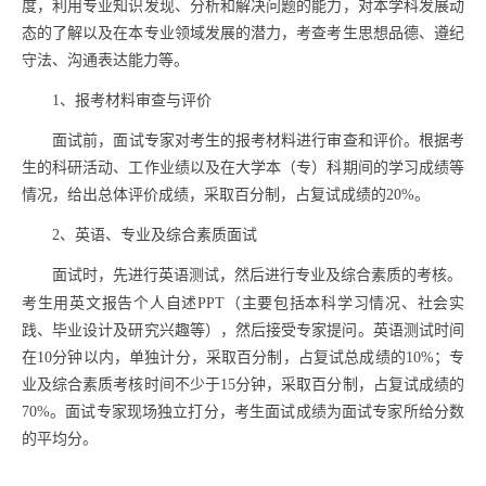
度，利用专业知识发现、分析和解决问题的能力，对本学科发展动
态的了解以及在本专业领域发展的潜力，考查考生思想品德、遵纪
守法、沟通表达能力等。
1
、报考材料审查与评价
面试前，面试专家对考生的报考材料进行审查和评价。根据考
生的科研活动、工作业绩以及在大学本（专）科期间的学习成绩等
情况，给出总体评价成绩，采取百分制，占复试成绩的
20%
。
2
、英语、
专业及综合素质面试
面试时，先进行英语测试，然后进行专业及综合素质的考核。
考生用英文报告个人自述
PPT
（主要包括本科学习情况、社会实
践、毕业设计及研究兴趣等），
然后接受专家提问。英语测试时间
在
10
分钟以内，单独计分，采取百分制，占复试总成绩的
10%
；专
业及综合素质考核时间不少于
15
分钟，采取百分制，占复试成绩的
70%
。面试专家现场独立打分，考生面试成绩为面试专家所给分数
的平均分。