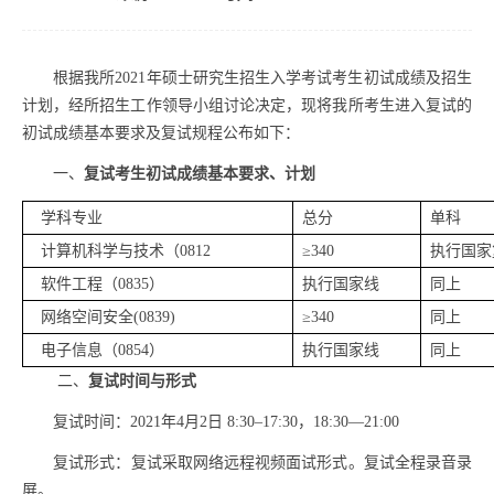
根据我所
2021
年硕士研究生招生入学考试考生初试成绩及招生
计划，经所招生工作领导小组讨论决定，现将我所考生进入复试的
初试成绩基本要求及复试规程公布如下：
一、
复试考生初试成绩基本要求、计划
学科专业
总分
单科
计算机科学与技术（0812
≥340
执行国家
软件工程（0835）
执行国家线
同上
网络空间安全(0839)
≥340
同上
电子信息（0854）
执行国家线
同上
二、
复试时间与形式
复试时间：
2021
年
4
月
2
日
8:30–17:30
，
18:30—21:00
复试形式：
复试采取网络远程视频面试形式。复试全程录音录
屏。