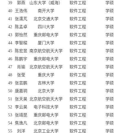
39
郭燕
山东大学（威海）
软件工程
学硕
40
王浩伟
南开大学
软件工程
学硕
41
张濡芃
北京交通大学
软件工程
学硕
42
陈孟卓
四川大学
软件工程
学硕
43
郭怡然
重庆邮电大学
软件工程
学硕
44
李智樑
厦门大学
软件工程
学硕
45
陈宏昱
南京航空航天大学
软件工程
学硕
46
陈鹏宇
重庆邮电大学
软件工程
学硕
47
肖瑜
北京航空航天大学
软件工程
学硕
48
张莹
重庆大学
软件工程
学硕
49
张芸鹏
吉林大学
软件工程
学硕
50
唐嘉玥
北京大学
软件工程
学硕
51
张天昊
北京航空航天大学
软件工程
学硕
52
李云昊
电子科技大学
软件工程
学硕
53
张靖昆
重庆邮电大学
软件工程
学硕
54
焦逸凡
北京邮电大学
软件工程
学硕
55
刘洋
北京工业大学
软件工程
学硕