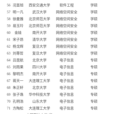
56
况首旭
西安交通大学
软件工程
学硕
57
明一凡
武汉大学
网络空间安全
学硕
58
徐曼雅
北京师范大学
网络空间安全
学硕
59
易玉玲
北京师范大学
网络空间安全
学硕
60
金娃
南开大学
网络空间安全
学硕
61
宋子昂
清华大学
网络空间安全
学硕
62
杨戈辉
复旦大学
网络空间安全
学硕
63
刘尊哲
复旦大学
网络空间安全
学硕
64
吕昆航
北京大学
电子信息
专硕
65
刘雨果
四川大学
电子信息
专硕
66
黎明杰
南开大学
电子信息
专硕
67
蒋天一
大连理工大学
电子信息
专硕
68
朱正轩
北京大学
电子信息
专硕
69
张子逸
华中科技大学
电子信息
专硕
70
孔明浩
山东大学
电子信息
专硕
71
方陶松
大连理工大学
电子信息
专硕