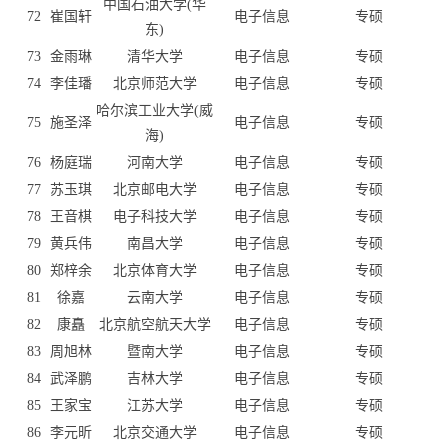
中国石油大学(华
72
崔国轩
电子信息
专硕
东)
73
金雨琳
清华大学
电子信息
专硕
74
李佳璠
北京师范大学
电子信息
专硕
哈尔滨工业大学(威
75
施圣泽
电子信息
专硕
海)
76
杨庭瑞
河南大学
电子信息
专硕
77
苏玉琪
北京邮电大学
电子信息
专硕
78
王音棋
电子科技大学
电子信息
专硕
79
黄兵伟
南昌大学
电子信息
专硕
80
郑梓余
北京体育大学
电子信息
专硕
81
徐嘉
云南大学
电子信息
专硕
82
康矗
北京航空航天大学
电子信息
专硕
83
周旭林
暨南大学
电子信息
专硕
84
武泽鹏
吉林大学
电子信息
专硕
85
王家宝
江苏大学
电子信息
专硕
86
李元昕
北京交通大学
电子信息
专硕